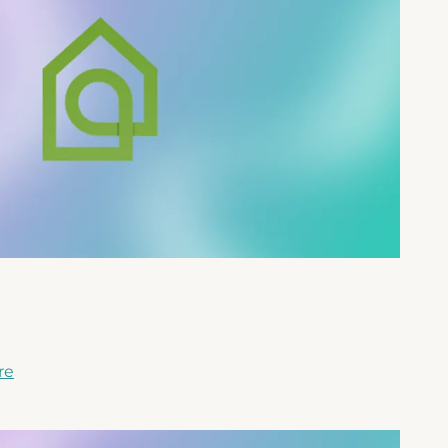
xterne)
re