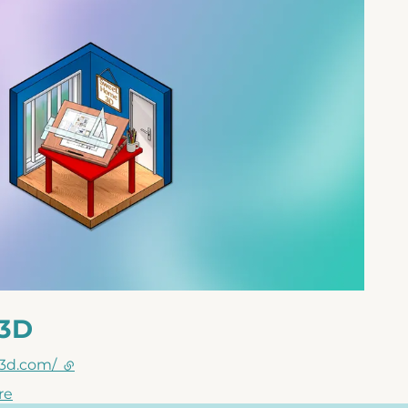
3D
3d.com/
(lien externe)
re