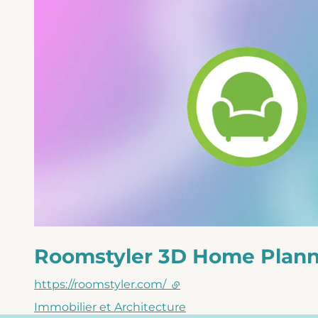
Roomstyler 3D Home Plann
https://roomstyler.com/
(lien externe)
Immobilier et Architecture