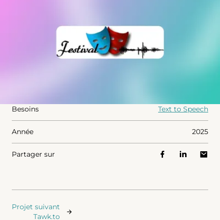
Besoins
Text to Speech
Année
2025
Partager sur
Projet suivant
Tawk.to