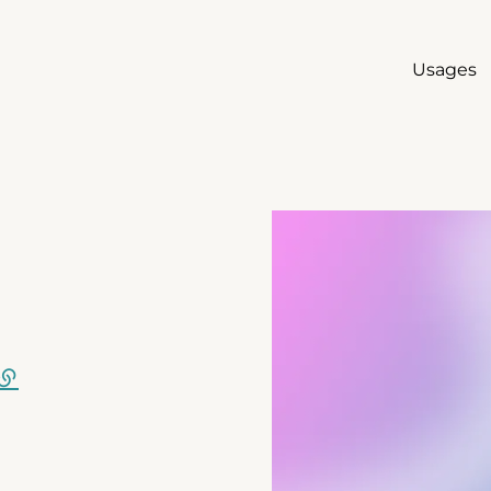
Usages
Agrandir
(lien externe)