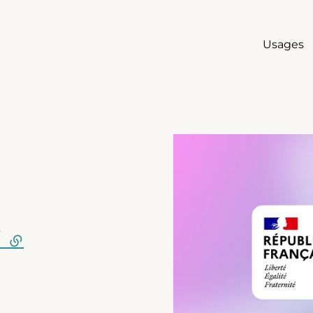
Usages
Agrandir
/
(lien externe)