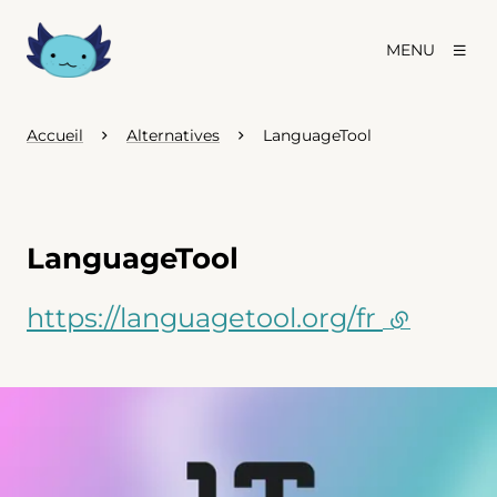
MENU
Accueil
Alternatives
LanguageTool
LanguageTool
https://languagetool.org/fr
(lien ext
Agrandir