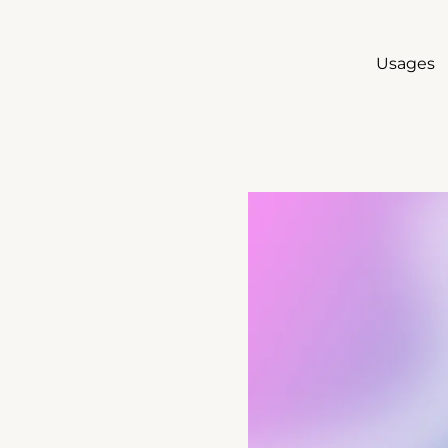
Usages
Agrandir
erne)