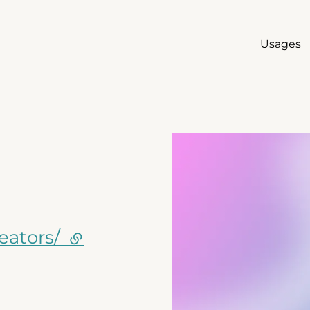
Usages
Agrandir
eators/
(lien externe)